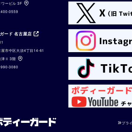
ワービル 3F
4400-0559
ガード 名古屋店
11
屋市中区大須4丁目14-61
津Ⅱ 3階
-990-3080
プラ